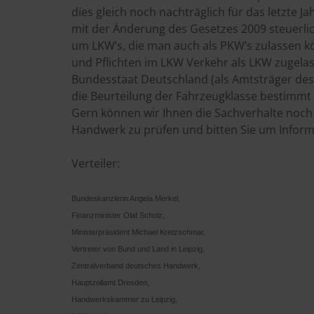
dies gleich noch nachträglich für das letzte
mit der Änderung des Gesetzes 2009 steuerlic
um LKW’s, die man auch als PKW’s zulassen kö
und Pflichten im LKW Verkehr als LKW zugela
Bundesstaat Deutschland (als Amtsträger des Zo
die Beurteilung der Fahrzeugklasse bestimmt d
Gern können wir Ihnen die Sachverhalte noch de
Handwerk zu prüfen und bitten Sie um Inform
Verteiler:
Bundeskanzlerin Angela Merkel,
Finanzminister Olaf Scholz,
Ministerpräsident Michael Kretzschmar,
Vertreter von Bund und Land in Leipzig,
Zentralverband deutsches Handwerk,
Hauptzollamt Dresden,
Handwerkskammer zu Leipzig,