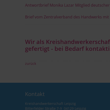
Antwortbrief Monika Lazar Mitglied deutsche
Brief vom Zentralverband des Handwerks mit F
Wir als Kreishandwerkerscha
gefertigt - bei Bedarf kontakt
zurück
Kontakt
Kreishandwerkerschaft Leipzig (0
Bitterfelder Straße 7-9 04129 Leipz