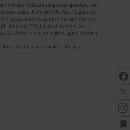
phen §18 des Kraftfahrzeugsteuergesetzes, der
inden sollte. Nun wird 18§ Abs. 12 genutzt,
 Fahrzeuge aber absichtlich mit den Rechten
pflicht eines PKW belastet werden. Der
tz 2 achten. In diesen heißt es ganz deutlich,
 in Ihren Gremien wohlwollend für das
bookmark