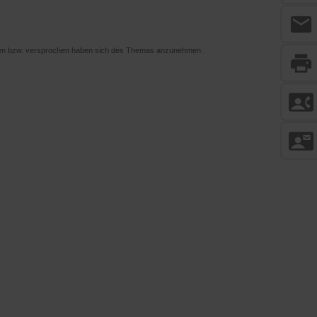
mail
oten bzw. versprochen haben sich des Themas anzunehmen.
print
contact_phone
contact_mail