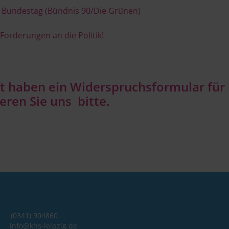
r Bundestag (Bündnis 90/Die Grünen)
orderungen an die Politik!
ft haben ein Widerspruchsformular fü
ieren Sie uns bitte.
341) 904860
ig
info@khs-leipzig.de